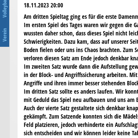
Volleyball
18.11.2023 20:00
Am dritten Spieltag ging es für die erste Damen
Im ersten Spiel des Tages waren wir gegen die G
Verein
wussten daher schon, dass dieses Spiel nicht lei
Schwierigkeiten. Dazu kam, dass auf unserer Sei
Boden fielen oder uns ins Chaos brachten. Zum 
verloren diesen Satz am Ende jedoch denkbar kn
Im zweiten Satz wurde dann die Aufstellung gew
in der Block- und Angriffssicherung arbeiten. M
Angriffe und ihren immer besser stehenden Block
Im dritten Satz sollte es anders laufen. Wir kon
mit Geduld das Spiel neu aufbauen und uns am 
Auch der vierte Satz gestaltete sich denkbar kn
gekämpft. Zum Satzende konnten sich die Mädels
Feld platzieren, jedoch verhinderte ein Aufschla
sich entscheiden und wir können leider keine T