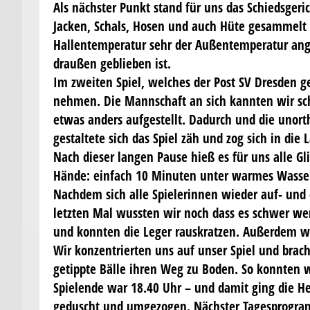
Als nächster Punkt stand für uns das Schiedsgeri
Jacken, Schals, Hosen und auch Hüte gesammelt u
Hallentemperatur sehr der Außentemperatur ange
draußen geblieben ist.
Im zweiten Spiel, welches der Post SV Dresden 
nehmen. Die Mannschaft an sich kannten wir sch
etwas anders aufgestellt. Dadurch und die unor
gestaltete sich das Spiel zäh und zog sich in di
Nach dieser langen Pause hieß es für uns alle G
Hände: einfach 10 Minuten unter warmes Wasser 
Nachdem sich alle Spielerinnen wieder auf- und
letzten Mal wussten wir noch dass es schwer wer
und konnten die Leger rauskratzen. Außerdem war
Wir konzentrierten uns auf unser Spiel und bra
getippte Bälle ihren Weg zu Boden. So konnten w
Spielende war 18.40 Uhr – und damit ging die He
geduscht und umgezogen. Nächster Tagesprogramm