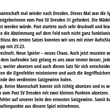
mannschaft mal wieder nach Dresden. Dieses Mal war die Spo
astgeberinnen vom Post SV Dresden III gefordert. Die Mäde
cht werden würde. Post startete auch sehr druckvoll und br
te die Abstimmung auf dem Feld noch nicht ganz funktionie
Schluss des ersten Satzes konnten wir uns mit einer Aufsc
app mit 25:23.
echselt. Neue Spieler – neues Chaos. Auch jetzt mussten w
it dem laufenden Satz gelang es uns zwar immer besser, jed
, weiter absetzen und auch diesen Satz für sich entscheide
nten die Eigenfehler minimieren und auch die Angriffssiche
Ende den verdienten Satzgewinn holen.
app. Keine Mannschaft konnte sich richtig absetzen und es 
 vom Post SV Dresden mit zwei kleinen Punkten absetzen.
gfehler auf unserer Seite den erneuten Satzgewinn. Somit k
abellenpunkte aus diesem Spiel mitnehmen.