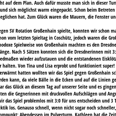
cht auf dem Plan. Auch dafür musste man sich in dieser Tur
nd sich möglichst warm eingepackt. Schon beim Betreten der
glichen hat. Zum Glück waren die Mauern, die Fenster und
gegen SV Rotation Großenhain spielte, konnten wir schon m
on vom letzten Spieltag in Coschütz, jedoch waren die Gro
thodoxe Spielweise von Großenhain machten es den Dresdne
e Länge. Nach 5 Sätzen konnten sich die Dresdnerinnen mit 3
liedmaßen wieder aufzutauen und die entstandenen Eisklötz
halten. Von Tina und Lisa erprobt und funktioniert super!
 erwärmt hatten wollten wir das Spiel gegen Großenhain sc
den kann, da viele Bälle in die Ecken und auf die Linien g
 das Glück an diesem Tag auf unserer Seite und es gingen
chten die Gegnerinnen mit druckvollen Aufschlägen und Ang
ir das Spiel problemlos mit 3:0 für uns entscheiden und 3 
ktik los. Genauso schnell, wenn nicht sogar noch schnelle
punkt: Abendessen im Pulverturm. Kathleen hat die Zeit 